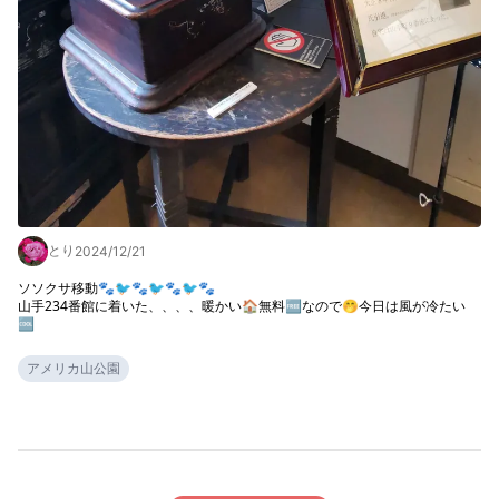
とり
2024/12/21
ソソクサ移動🐾🐦🐾🐦🐾🐦🐾

山手234番館に着いた、、、、暖かい🏠無料🆓なので🤭今日は風が冷たい
🆒
アメリカ山公園