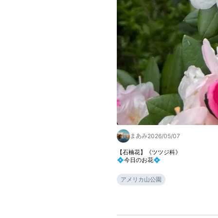
まあみ
2026/05/07
【石楠花】《ツツジ科》

💠今日のお花💠
アメリカ山公園