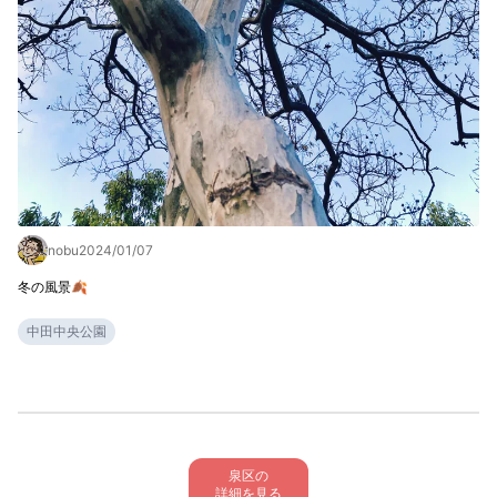
nobu
2024/01/07
冬の風景🍂
中田中央公園
泉区の

詳細を見る