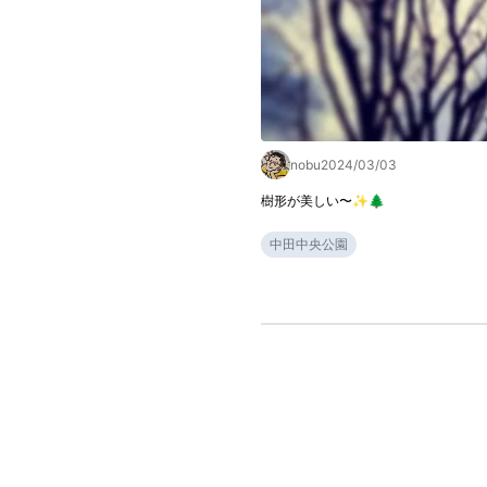
nobu
2024/03/03
樹形が美しい〜✨🌲
中田中央公園