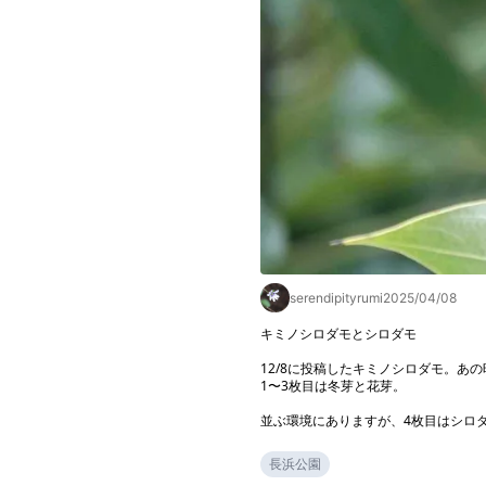
serendipityrumi
2025/04/08
キミノシロダモとシロダモ

12/8に投稿したキミノシロダモ。あ
1〜3枚目は冬芽と花芽。

並ぶ環境にありますが、4枚目はシロ
長浜公園