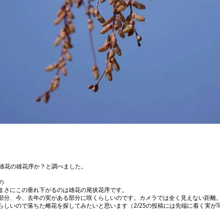
は雄花の雄花序か？と調べました。



まさにこの垂れ下がるのは雄花の尾状花序です。

部分、今、去年の実がある部分に咲くらしいのです。カメラでは全く見えない距離。
らしいので落ちた雌花を探してみたいと思います（2/25の投稿には先端に着く実が