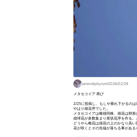
serendipityrumi
2026/02/28
メタセコイア 再び

2/25に投稿し、もしや垂れ下がるの
やはり雄花序でした。

メタセコイアは雌雄同株、雄花は卵形の
雄球花が多数集まり尾状花序を作る。
どうやら雌花は雄花の上のかなり高い
花が咲くとその先端が落ちる事がある