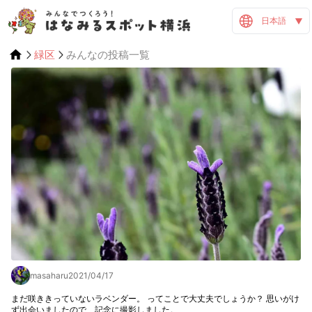
日本語
緑区
みんなの投稿一覧
masaharu
2021/04/17
まだ咲ききっていないラベンダー。 ってことで大丈夫でしょうか？ 思いがけ
ず出会いましたので、記念に撮影しました。