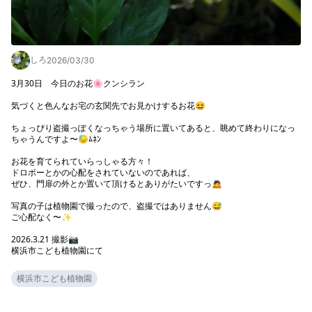
しろ
2026/03/30
3月30日　今日のお花🌸クンシラン

気づくと色んなお宅の玄関先でお見かけするお花😆

ちょっぴり盗撮っぽくなっちゃう場所に置いてあると、眺めて終わりになっ
ちゃうんですよ〜😓ﾑﾈﾝ

お花を育てられていらっしゃる方々！

ドロボーとかの心配をされていないのであれば、

ぜひ、門扉の外とか置いて頂けるとありがたいですっ🙇

写真の子は植物園で撮ったので、盗撮ではありません😅

ご心配なく〜✨️

2026.3.21 撮影📷️

横浜市こども植物園にて
横浜市こども植物園