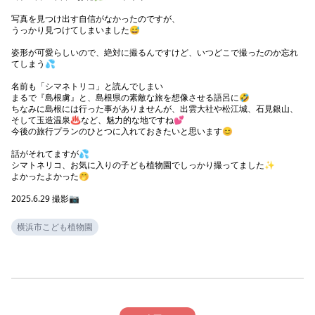
写真を見つけ出す自信がなかったのですが、

うっかり見つけてしまいました😅

姿形が可愛らしいので、絶対に撮るんですけど、いつどこで撮ったのか忘れ
てしまう💦

名前も「シマネトリコ」と読んでしまい

まるで『島根虜』と、島根県の素敵な旅を想像させる語呂に🤣

ちなみに島根には行った事がありませんが、出雲大社や松江城、石見銀山、
そして玉造温泉♨など、魅力的な地ですね💕

今後の旅行プランのひとつに入れておきたいと思います😊

話がそれてますが💦

シマトネリコ、お気に入りの子ども植物園でしっかり撮ってました✨️

よかったよかった🤭

2025.6.29 撮影📷️
横浜市こども植物園