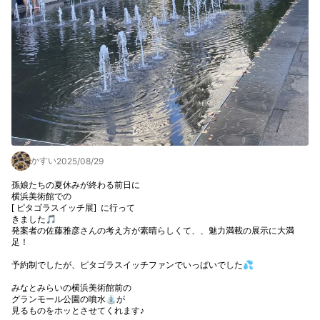
かすい
2025/08/29
孫娘たちの夏休みが終わる前日に

横浜美術館での

[ ピタゴラスイッチ展]  に行って

きました🎵

発案者の佐藤雅彦さんの考え方が素晴らしくて、、魅力満載の展示に大満
足！

予約制でしたが、ピタゴラスイッチファンでいっぱいでした💦

みなとみらいの横浜美術館前の

グランモール公園の噴水⛲️が

見るものをホッとさせてくれます♪
