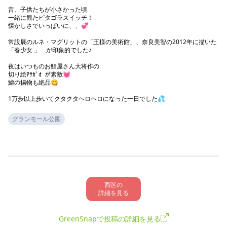
昔、子供たちが小さかった頃

一緒に観たピタゴラスイッチ！

懐かしさでいっぱいに、、💞

常設展のルネ・マグリットの「王様の美術館」、奈良美智の2012年に描いた  
「春少女 」　が印象的でした♪

夜はいつものお鮨屋さん大将作の

切り絵ｱｻｶﾞｵ  が素敵💓

鱧の揚物も絶品😋

グランモール公園
西区の

詳細を見る
GreenSnapで投稿の詳細を見る