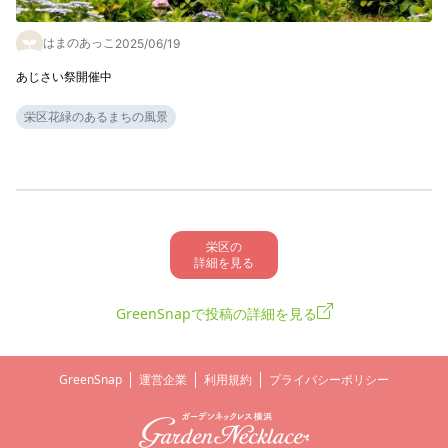
はまのあっこ
2025/06/19
栄区花緑のあるまちの風景
栄区の

詳細を見る
GreenSnapで投稿の詳細を見る
GreenSnap
運営企業
利用規約
プライバシーポリシー