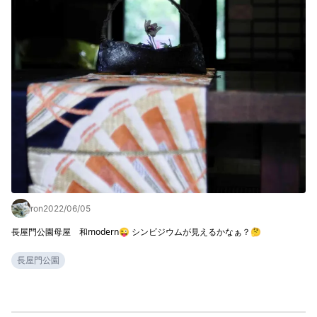
ron
2022/06/05
長屋門公園母屋　和modern😜 シンビジウムが見えるかなぁ？🤔
長屋門公園