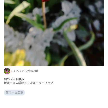
てくろく
2022/04/10
朝のフォト散歩

新港中央広場のユリ咲きチューリップ
新港中央広場