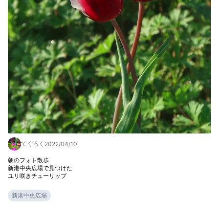
てくろく
2022/04/10
朝のフォト散歩

新港中央広場で見つけた

ユリ咲きチューリップ
新港中央広場