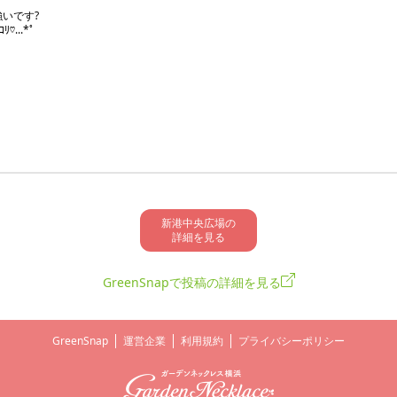
いです?

...*゜

新港中央広場の

詳細を見る
GreenSnapで投稿の詳細を見る
GreenSnap
運営企業
利用規約
プライバシーポリシー