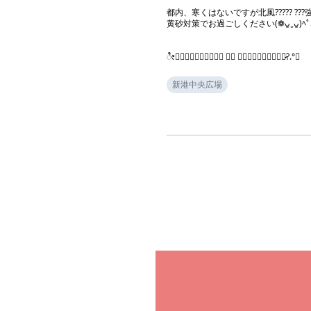
都内、寒くはないですが北風????? ???強
黄砂対策でお過ごしください(❁ᴗ͈ˬᴗ͈)ﾍﾟｺﾘ♡
ೀⓉ⃞ⓗ⃞ⓐ⃞ⓝ⃞ⓚ⃞ ‎⑅⃛ Ⓨ⃞ⓞ⃞ⓤ⃞ೀ⑅⃟♡̷̷̷?.°♡
新港中央広場