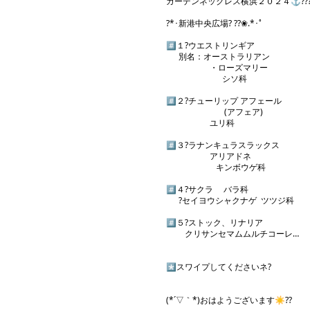
ガーデンネックレス横浜２０２４⚓?????
?*･新港中央広場? ??❀.*･ﾟ

#️⃣１?ウエストリンギア

      別名：オーストラリアン

                     ・ローズマリー

                           シソ科

#️⃣２?チューリップ アフェール

                            (アフェア)

                     ユリ科

#️⃣３︎?ラナンキュラスラックス

                     アリアドネ

                        キンボウゲ科

#️⃣４︎?サクラ     バラ科

      ?セイヨウシャクナゲ  ツツジ科

#️⃣５?ストック、リナリア

         クリサンセマムムルチコーレ…

*️⃣スワイプしてくださいネ?

(*´▽｀*)おはようございます☀️??
