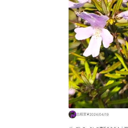
志桜里❦
2024/04/19