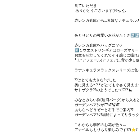
見ていただき

 ありがとうございます(୨୧•͈ᴗ•͈)◞

赤レンガ倉庫から…素敵なナチュラルガーデン?.°♡の新
色とりどりの可愛いお花がたくさ⤴⤴⤴ん??
赤レンガ倉庫をバッグに??♡

#️⃣１ウエストリンギアはローズマリ
お空も味方してくれてイイ感じに撮れたぁ
*.?.*アフェール(アフェア)…背が少し低めだけ
ラナンキュラスラックスシリーズは色々ありま
??はとても大きな?でした

奥に見える*.?.*がとても小さく見えます(⊙
サトザクラ??のようでした٩(ˊᗜˋ*)و

みなとみらい側(運河パーク)から入ると
ガーデンベアｸﾝが⋆͛꒰ঌ??໒꒱⋆͛

あちらへどうぞ〜と右手でご案内??

ガーデンベアｸﾝ?場所によってリラックス
これからも季節のお花が色々…

アナベルももりもり楽しみです???⭐?
