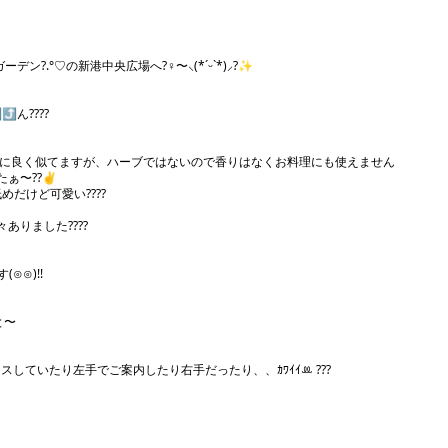
港中央広場へ?‍♀️〜‪⸜(*ˊᵕˋ*)⸝‬?✨

︎︎︎??

ーに良く似てますが、ハーブではないので香りはなくお料理にも使えません

〜??✌️

ど可愛い‪???️?

した??︎︎︎??

⊙)!!

〜

していたり左手でご案内したり右手だったり、、ｶﾜｲｲꔛ ???
