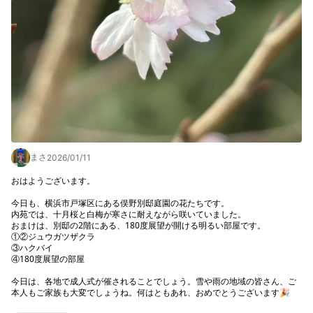
まさ
2026/01/11
おはようございます。

今日も、横浜市戸塚区にある俣野別邸庭園の花たちです。

内苑では、十月桜と白梅が寒さに耐えながら咲いていました。

おまけは、別邸の2階にある、180度展望が開ける明るい部屋です。

①②ジュウガツザクラ

③ハクバイ

④180度展望の部屋

今日は、各地で成人式が催されることでしょう。雪や雨の地域の皆さん、ご
本人もご家族も大変でしょうね。何はともあれ、おめでとうございます🎉