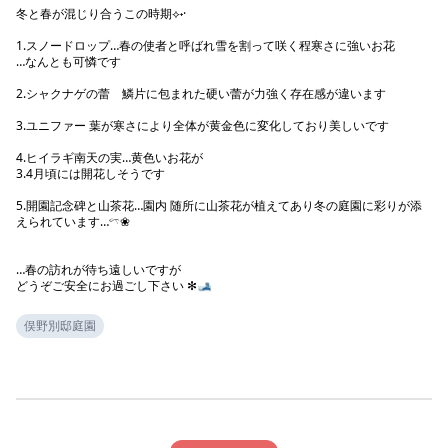
冬と春が混じり合うこの時期⟡˖·

1.スノードロップ…春の使者と呼ばれ雪を割って咲く程寒さに強いお花

…なんとも可憐です

2.シャクナゲの蕾　鱗片に包まれた硬い蕾が力強く存在感が違います

3.ユニファー 葉が寒さにより全体が黄金色に変化しており美しいです

4.ヒイラギ南天の実…黄色いお花が

3.4月頃には開花しそうです

5.開園記念碑と山茶花…園内 随所に山茶花が植えてあり冬の庭園に彩りが添
えられています…𓍼❀

…春の訪れが待ち遠しいですが

俣野別邸庭園