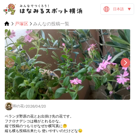
日本語
戸塚区
みんなの投稿一覧
和の花♪
2026/04/20
ベランダ野原の花とお出掛け先の花です。

フクロナデシコは種がとれるかな。

縦で投稿のつもりがなぜか横写真に🤔

縦も横も投稿出来たら 使いやすいのだけどな😓