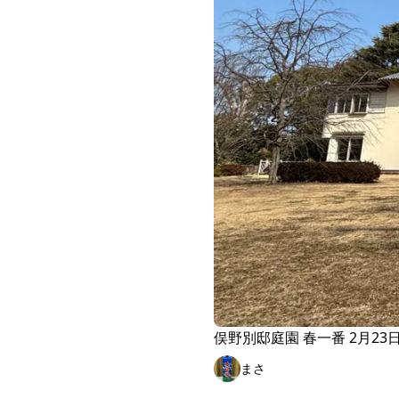
俣野別邸庭園 春一番 2月23
まさ