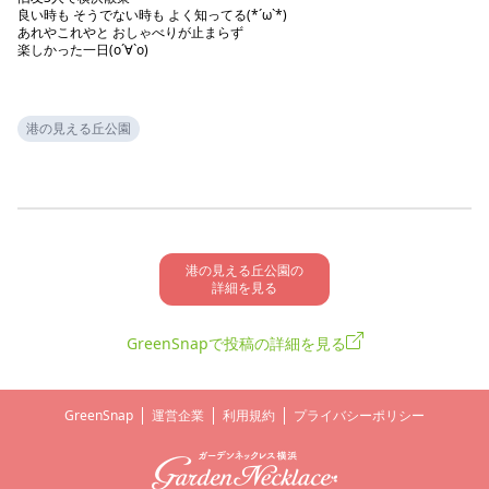
良い時も そうでない時も よく知ってる(*´ω`*)

あれやこれやと おしゃべりが止まらず

楽しかった一日(о´∀`о)

港の見える丘公園
港の見える丘公園の

詳細を見る
GreenSnapで投稿の詳細を見る
GreenSnap
運営企業
利用規約
プライバシーポリシー