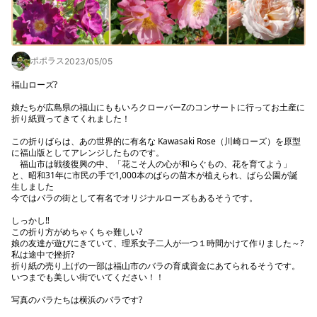
ポポラス
2023/05/05
福山ローズ?

娘たちが広島県の福山にももいろクローバーZのコンサートに行ってお土産に
折り紙買ってきてくれました！

この折りばらは、あの世界的に有名な Kawasaki Rose（川崎ローズ）を原型
に福山版としてアレンジしたものです。

　福山市は戦後復興の中、「花こそ人の心が和らぐもの、花を育てよう」
と、昭和31年に市民の手で1,000本のばらの苗木が植えられ、ばら公園が誕
生しました

今ではバラの街として有名でオリジナルローズもあるそうです。

しっかし‼️

この折り方がめちゃくちゃ難しい?

娘の友達が遊びにきていて、理系女子二人が一つ１時間かけて作りました～?

私は途中で挫折?

折り紙の売り上げの一部は福山市のバラの育成資金にあてられるそうです。

いつまでも美しい街でいてください！！

写真のバラたちは横浜のバラです?