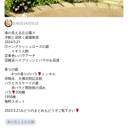
まゆ
2024/05/23
港の見える丘公園Ⅱ 

洋館と花咲く庭園散策

2024.5.21

①イングリッシュローズの庭　

　　イギリス館　

②黄色いバラアーチ

③横浜ベイブリッジとバラやお花達

香りの庭

　　4つの香りのバラ🌹トンネル

④噴水、大佛次郎記念館　　　　　

バラとカスケードの庭

　　赤バラと階段状の流れ

バラ🌹330種

1950株

無料スポット

2023.5.21みどりのまとめもどうぞご覧下さい🌹
港の見える丘公園