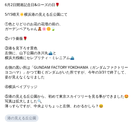
6月2日開港記念日&ローズの日🌹

5/15晴天☀️横浜港の見える丘公園にて

①色とりどりのお花の花壇の前の、

ガーデンベアちゃん🧸🌸🌼🍃

②バラ薔薇🌹

③港を見下ろす景色

左側に、山下公園の氷川丸⛴️と

横浜大桟橋にセレブリティ・ミレニアム⛴️

右側の黒い所は「GUNDAM FACTORY YOKOHAMA（ガンダムファクトリー
ヨコハマ）」かつて動くガンダムがいた所ですが、今年の3/31で終了して、
姿が見えなくなりました

④横浜ベイブリッジ

⑤港の見える丘公園から、初めて東京スカイツリーを見る事ができました🤩
写真は拡大しました🔍

港の見える丘公園