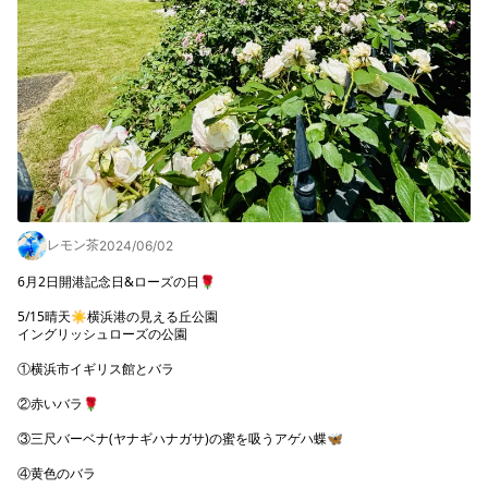
レモン茶
2024/06/02
6月2日開港記念日&ローズの日🌹

5/15晴天☀️横浜港の見える丘公園

イングリッシュローズの公園

①横浜市イギリス館とバラ

②赤いバラ🌹

③三尺バーベナ(ヤナギハナガサ)の蜜を吸うアゲハ蝶🦋

④黄色のバラ
