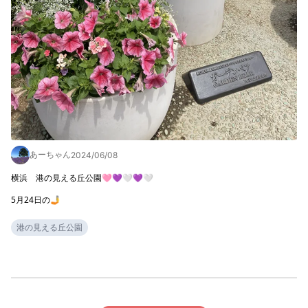
あーちゃん
2024/06/08
横浜　港の見える丘公園🩷💜🤍💜🤍

5月24日の🤳
港の見える丘公園