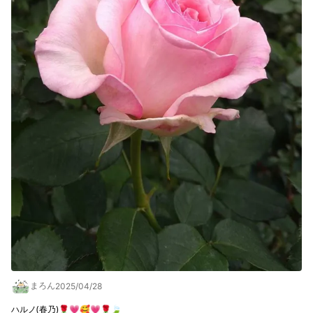
まろん
2025/04/28
ハルノ(春乃)🌹💗🥰💗🌹🍃
