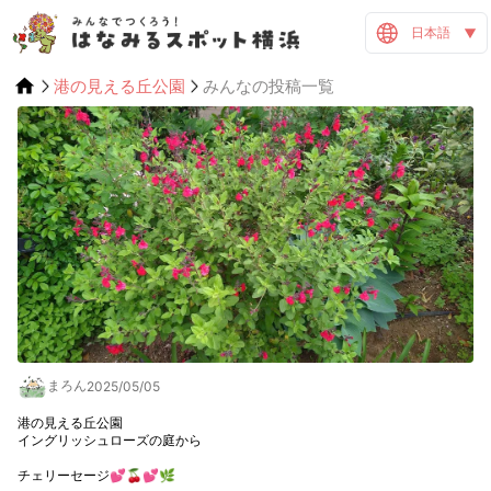
日本語
港の見える丘公園
みんなの投稿一覧
まろん
2025/05/05
港の見える丘公園

イングリッシュローズの庭から

チェリーセージ💕🍒💕🌿
