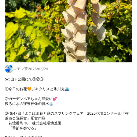
レモン茶
2025/05/29
5/5山下公園にて①②③

①今日のお花🧡ジキタリスと氷川丸⛴️

②ガーデンベアちゃん可愛い💕

後ろに水の守護神像の噴水⛲️

③ 第47回「よこはま花と緑のスプリングフェア」2025花壇コンクール「横
浜市会議長賞」受賞作品

    花壇番号 10　株式会社環境造園

　「季節を奏でる」
