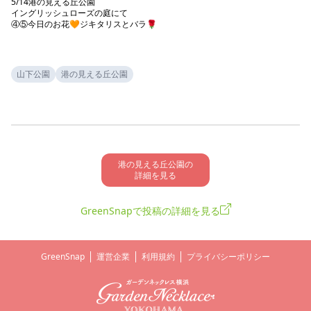
5/14港の見える丘公園

イングリッシュローズの庭にて

④⑤今日のお花🧡ジキタリスとバラ🌹

山下公園
港の見える丘公園
港の見える丘公園の

詳細を見る
GreenSnapで投稿の詳細を見る
GreenSnap
運営企業
利用規約
プライバシーポリシー