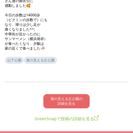
さん達の御苦労に

感動しました🥰

今日の歩数は14000歩

（ピクミンの歩数で）にも

なり、帰りは少し足が

痛くなりました^^;

中華街が近かったのに

サンマーメン（横浜発祥）

が食べたくなり、夕飯は

家の近くで食べました🍜
山下公園
港の見える丘公園
港の見える丘公園の

詳細を見る
GreenSnapで投稿の詳細を見る