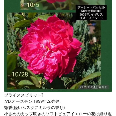
ブライススピリット?

??D.オースチン.1999年.S.強健.

微香(軽いムスクにミルラの香り)

小さめのカップ咲きのソフトピュアイエローの花は繰り返