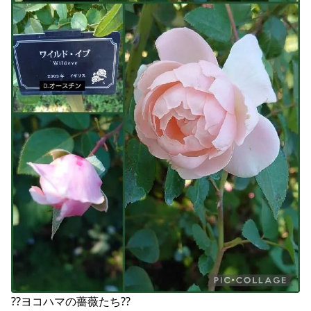
??ヨコハマの薔薇たち??
