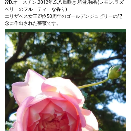
??D.オースチン.2012年.S.八重咲き.強健.強香(レモン.ラズ
ベリーのフルーティーな香り)

エリザベス女王即位50周年のゴールデンジュビリーの記
念に作出された薔薇です。