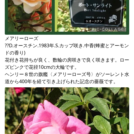
メアリーローズ

??D.オースチン.1983年.S.カップ咲き.中香(蜂蜜とアーモン
ドの香り)

花付き花持ちが良く、数輪の房咲きで良く咲きます。ロー
ズピンクで花径10cmの大輪です。

ヘンリー８世の旗艦〈メアリーローズ号〉がソーレント水
道から400年を経て引き上げられた記念の薔薇です。