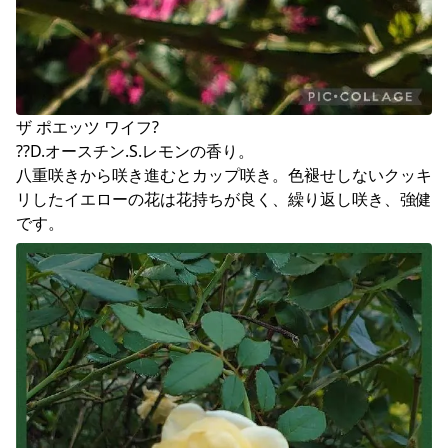
ザ ポエッツ ワイフ?

??D.オースチン.S.レモンの香り。

八重咲きから咲き進むとカップ咲き。色褪せしないクッキ
リしたイエローの花は花持ちが良く、繰り返し咲き、強健
です。