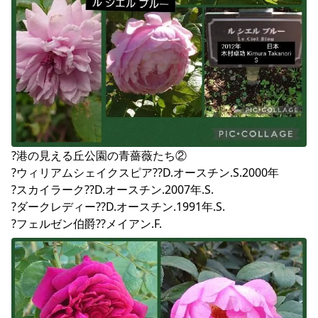
?港の見える丘公園の青薔薇たち②

?ウィリアムシェイクスピア??D.オースチン.S.2000年

?スカイラーク??D.オースチン.2007年.S.

?ダークレディー??D.オースチン.1991年.S.

?フェルゼン伯爵??メイアン.F.