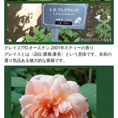
グレイス??D.オースチン.2001年.F.ティーの香り.

グレイスとは〈品位.優雅.優美〉という意味です。名前の
通り気品ある魅力的な薔薇です。