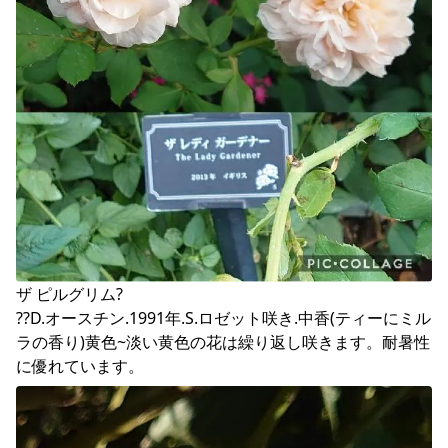
ザ ピルグリム?

??D.オースチン.1991年.S.ロゼット咲き.中香(ティーにミル
ラの香り)黄色~淡い黄色の花は繰り返し咲きます。耐暑性
に優れています。