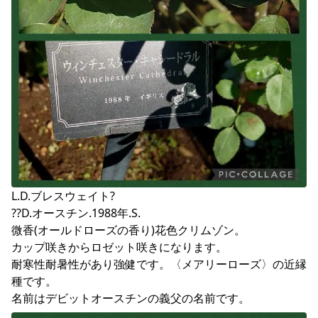
L.D.ブレスウェイト?

??D.オースチン.1988年.S.

微香(オールドローズの香り)花色クリムゾン。

カップ咲きからロゼット咲きになります。

耐寒性耐暑性があり強健です。〈メアリーローズ〉の近縁
種です。

名前はデビットオースチンの義父の名前です。