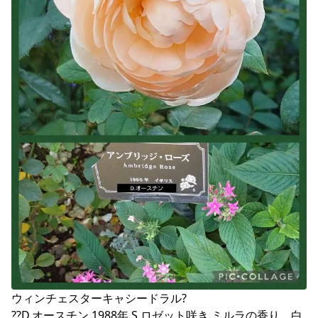
ウィンチェスターキャシードラル?

??D.オースチン.1988年.S.ロゼット咲き.ミルラの香り。白