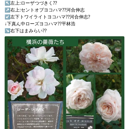
↖左上:ローザつづきく??

↗右上:セントオブヨコハマ??河合伸志

↙左下トワイライトヨコハマ??河合伸志?

↓下真ん中ローズヨコハマ??平林浩

↘右下はまみらい??