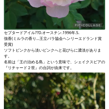
セプタードアイル??D.オースチン.1996年.S.

強香(ミルラの香り…王立バラ協会ヘンリーエドランド賞
受賞)

ソフトピンクから淡いピンクへと花びらに濃淡がありま
す。

名前は「王の治める島」という意味で、シェイクスピアの
『リチャード２世』の台詞が由来です。