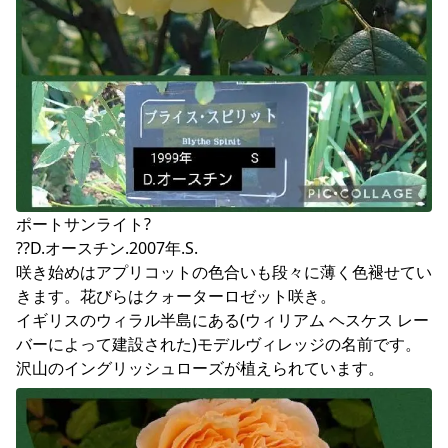
ポートサンライト?

??D.オースチン.2007年.S.

咲き始めはアプリコットの色合いも段々に薄く色褪せてい
きます。花びらはクォーターロゼット咲き。

イギリスのウィラル半島にある(ウィリアム ヘスケス レー
バーによって建設された)モデルヴィレッジの名前です。
沢山のイングリッシュローズが植えられています。