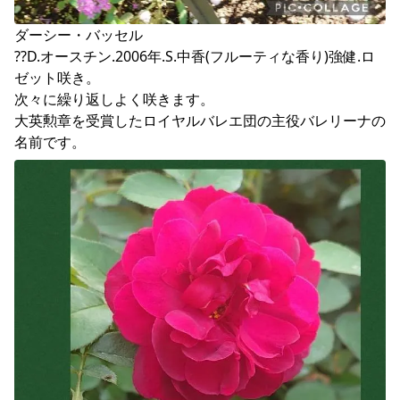
ダーシー・バッセル

??D.オースチン.2006年.S.中香(フルーティな香り)強健.ロ
ゼット咲き。

次々に繰り返しよく咲きます。

大英勲章を受賞したロイヤルバレエ団の主役バレリーナの
名前です。