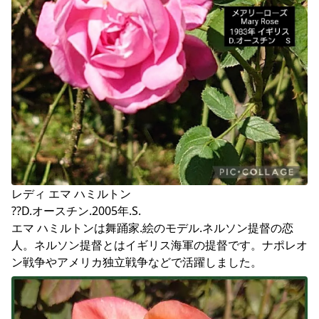
レディ エマ ハミルトン

??D.オースチン.2005年.S.

エマ ハミルトンは舞踊家.絵のモデル.ネルソン提督の恋
人。ネルソン提督とはイギリス海軍の提督です。ナポレオ
ン戦争やアメリカ独立戦争などで活躍しました。