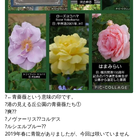
?←青薔薇という意味の印です。

?港の見える丘公園の青薔薇たち①

?爽??

?ノヴァーリス??コルデス

?ルシエルブルー??

2019年春に青龍がありましたが、今回は咲いていません