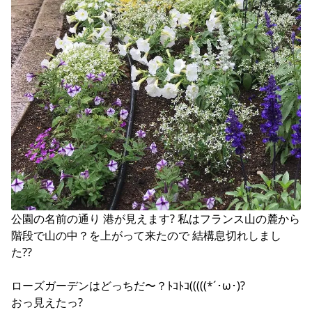
公園の名前の通り 港が見えます? 私はフランス山の麓から
階段で山の中？を上がって来たので 結構息切れしまし
た??

ローズガーデンはどっちだ〜？ﾄｺﾄｺ(((((*´･ω･)?

おっ見えたっ? 