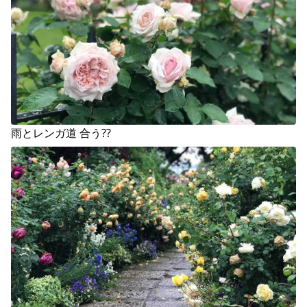
雨とレンガ道 合う??