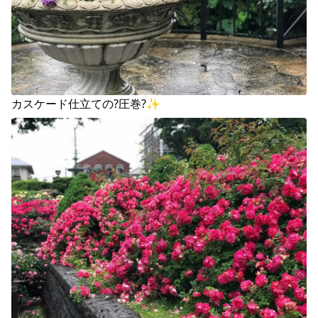
カスケード仕立ての?圧巻?✨