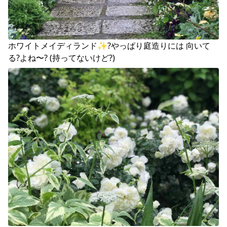
ホワイトメイディランド✨?やっぱり庭造りには 向いて
る?よね〜? (持ってないけど?)