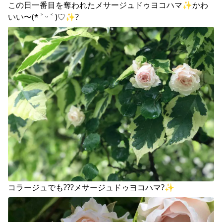
この日一番目を奪われたメサージュドゥヨコハマ✨かわ
いい〜(* ˃ ᵕ ˂ )♡︎✨?
コラージュでも???メサージュドゥヨコハマ?✨