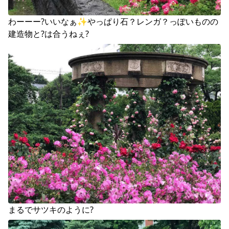
わーーー?いいなぁ✨やっぱり石？レンガ？っぽいものの
建造物と?は合うねぇ?
まるでサツキのように?