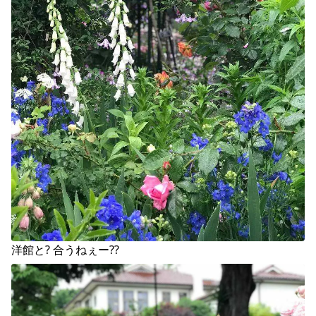
洋館と? 合うねぇー??