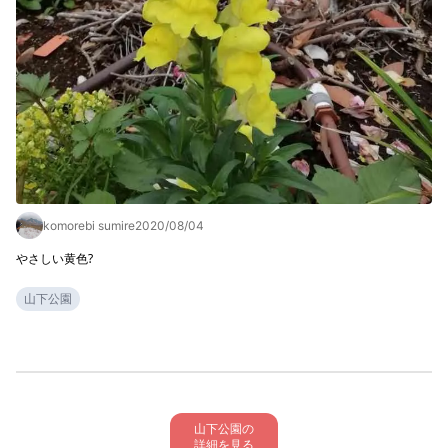
komorebi sumire
2020/08/04
やさしい黄色?
山下公園
山下公園の

詳細を見る