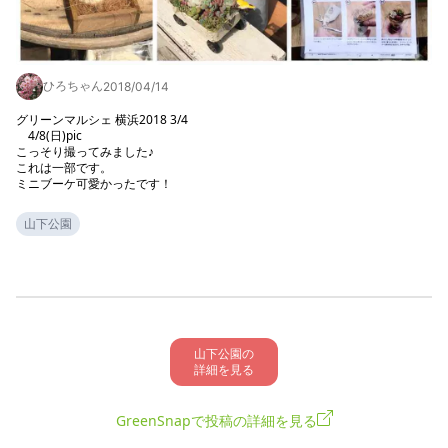
ひろちゃん
2018/04/14
グリーンマルシェ 横浜2018 3/4

    4/8(日)pic

こっそり撮ってみました♪

これは一部です。

ミニブーケ可愛かったです！
山下公園
山下公園の

詳細を見る
GreenSnapで投稿の詳細を見る