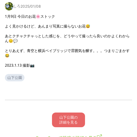
しろ
2025/01/08
1月9日 今日のお花🌸ストック

よく見かけるけど、あんまり写真に撮らないお花😅

あとクチャクチャっとした感じを、どうやって撮ったら良いのかよくわから
ん😔💬

とりあえず、青空と横浜ベイブリッジで雰囲気を醸す。。。つまりごまかす
😂

2023.1.13 撮影📷
山下公園
山下公園の

詳細を見る