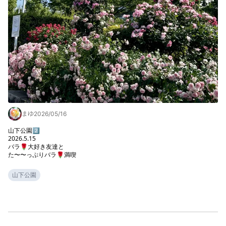
まゆ
2026/05/16
山下公園2️⃣

2026.5.15

バラ🌹大好き友達と

た〜〜っぷりバラ🌹満喫
山下公園