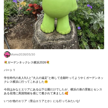
Momo
2026/05/30
💐ガーデンネックレス横浜2026💐

パート 1

学生時代の友人9人と"大人の遠足"と称して念願叶ってようやくガーデンネッ
クレス横浜に行ってこれました🤗

今回はみなとエリアにある山下公園だけでしたが、横浜の港の景観とセンス
ある花壇に異国情緒を感じて癒されて来ました🥰

いつか他のエリア（里山エリアとか）にも行ってみたいな!
