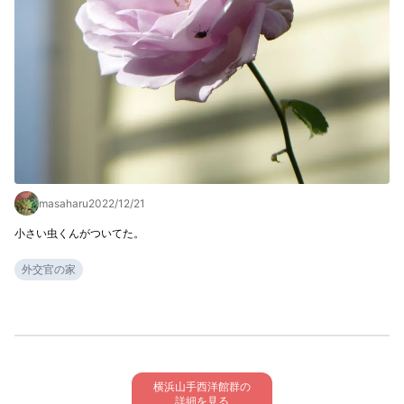
masaharu
2022/12/21
小さい虫くんがついてた。
外交官の家
横浜山手西洋館群の

詳細を見る