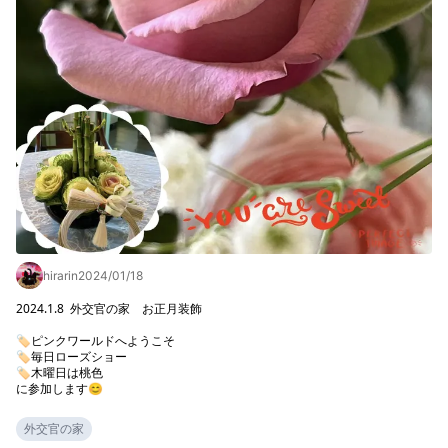
hirarin
2024/01/18
2024.1.8  外交官の家　お正月装飾

🏷️ピンクワールドへようこそ

🏷️毎日ローズショー

🏷️木曜日は桃色

に参加します😊
外交官の家