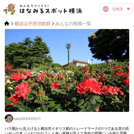
日本語
横浜山手西洋館群
みんなの投稿一覧
maro
2024/05/11
バラ園から見上げると横浜市イギリス館のトレードマークの1つである背の高
いヤシの木（ソテツかな？）と赤い屋根が見えて海外の庭園にいる様な雰囲