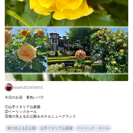
hirarin
2024/06/15
今日のお花　黄色いバラ

①山手イタリア山庭園

②ベーリックホール

③港の見える丘公園＆ホテルニューグランド
港の見える丘公園
山手イタリア山庭園
ベーリック・ホール