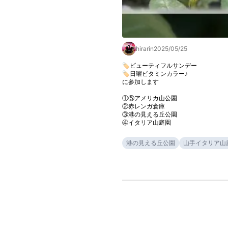
hirarin
2025/05/25
🏷️ビューティフルサンデー

🏷️日曜ビタミンカラー♪

に参加します

①⑤アメリカ山公園

②赤レンガ倉庫

③港の見える丘公園

④イタリア山庭園
港の見える丘公園
山手イタリア山