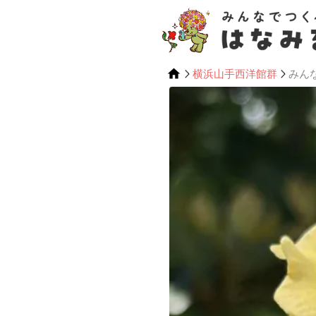
横浜山手西洋館群
みん