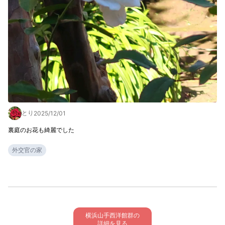
とり
2025/12/01
裏庭のお花も綺麗でした
外交官の家
横浜山手西洋館群の

詳細を見る