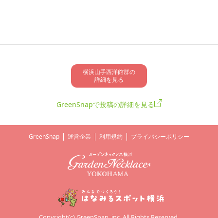
横浜山手西洋館群の

詳細を見る
GreenSnapで投稿の詳細を見る
GreenSnap
運営企業
利用規約
プライバシーポリシー
Copyright(c) GreenSnap, inc. All Rights Reserved.