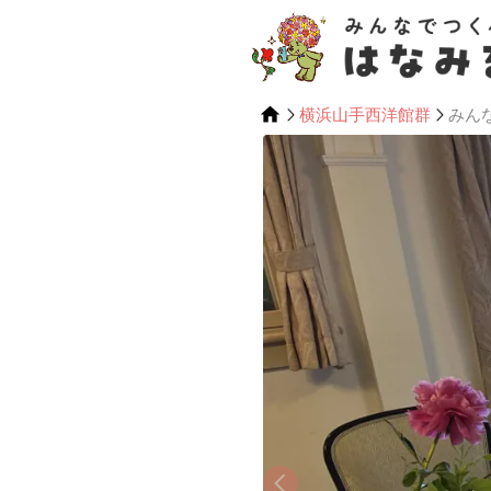
横浜山手西洋館群
みん