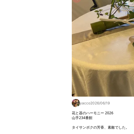
yacco
2026/06/19
花と器のハーモニー 2026

山手234番館

タイサンボクの芳香、素敵でした。