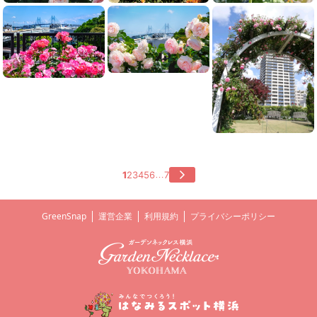
1
2
3
4
5
6
7
…
GreenSnap
運営企業
利用規約
プライバシーポリシー