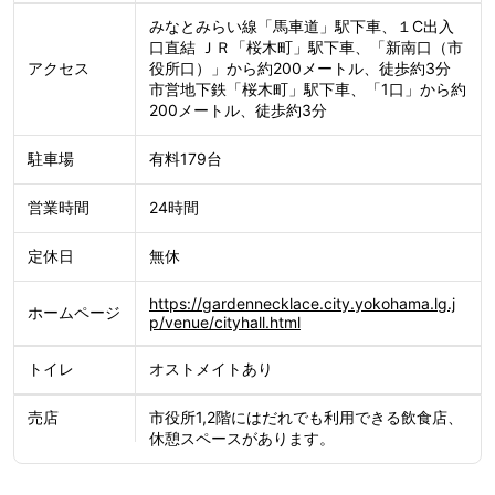
みなとみらい線「馬車道」駅下車、１C出入
口直結 ＪＲ「桜木町」駅下車、「新南口（市
役所口）」から約200メートル、徒歩約3分
アクセス
市営地下鉄「桜木町」駅下車、「1口」から約
200メートル、徒歩約3分
有料179台
駐車場
24時間
営業時間
無休
定休日
https://gardennecklace.city.yokohama.lg.j
ホームページ
p/venue/cityhall.html
オストメイトあり
トイレ
市役所1,2階にはだれでも利用できる飲食店、
売店
休憩スペースがあります。