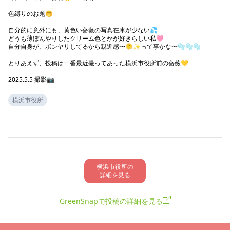
色縛りのお題🤭

自分的に意外にも、黄色い薔薇の写真在庫が少ない💦

どうも薄ぼんやりしたクリーム色とかが好きらしい私🩷

自分自身が、ボンヤリしてるから親近感〜🫠✨️って事かな〜🫧🫧🫧

とりあえず、投稿は一番最近撮ってあった横浜市役所前の薔薇💛

2025.5.5 撮影📷️
横浜市役所
横浜市役所の

詳細を見る
GreenSnapで投稿の詳細を見る