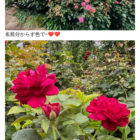
名前分からず色で~❤️❤️