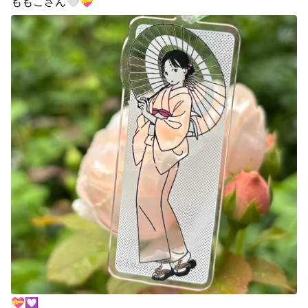
ももこさん🤍💝
💝💟