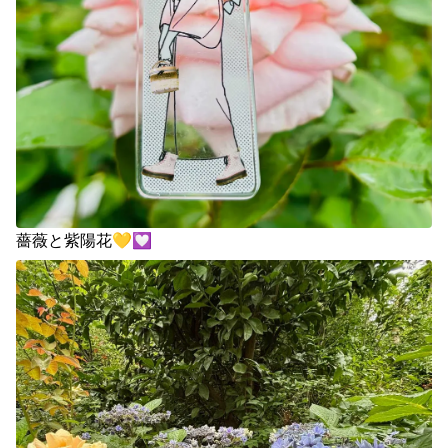
薔薇と紫陽花💛💟