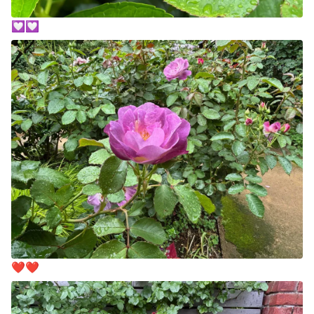
💟💟
❤️❤️