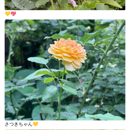
💛💖
さつきちゃん💛