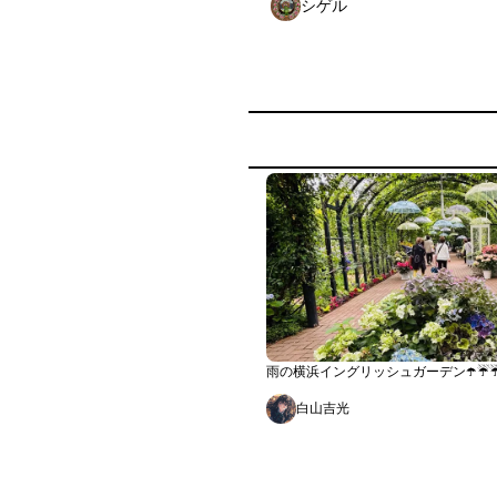
シゲル
雨の横浜イングリッシュガーデン☂️☔️☔
白山吉光