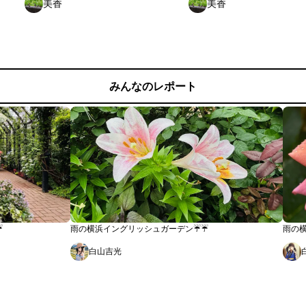
美香
美香
みんなのレポート
️
雨の横浜イングリッシュガーデン☔️☔️
雨の横
白山吉光