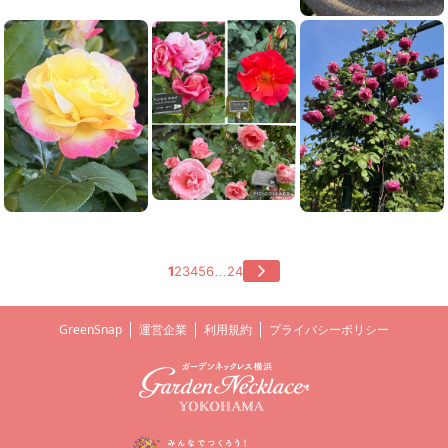
1
2
3
4
5
6
24
…
GreenSnap
運営企業
利用規約
プライバシーポリシー