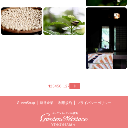
1
2
3
4
5
6
27
…
GreenSnap
運営企業
利用規約
プライバシーポリシー